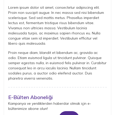
Lorem ipsum dolor sit amet, consectetur adipiscing elit.
Proin non suscipit augue. In nec massa sed nisi bibendum
scelerisque. Sed sed mattis metus. Phasellus imperdiet
lectus est, fermentum tristique risus bibendum vitae.
Vivamus non ultricies massa. Vestibulum lacinia
malesuada turpis, ac maximus sapien rhoncus eu. Nulla
congue vitae sem id imperdiet. Vestibulum efficitur vel
libero quis malesuada.
Proin neque diam, blandit et bibendum ac, gravida ac
odio. Etiam euismod ligula ut tincidunt pulvinar. Quisque
semper egestas nulla, in euismod felis pulvinar in. Curabitur
consequat leo in arcu iaculis lacinia. Nullam tincidunt
sodales purus, a auctor odio eleifend auctor. Duis
pharetra viverra venenatis.
E-Bülten Aboneliği
Kampanya ve yeniliklerden haberdar olmak için e-
bültenimize abone olun!