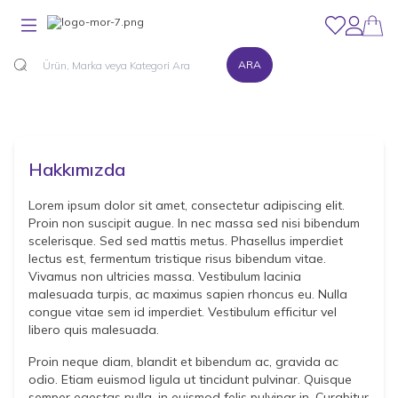
Favorilerim
Hesabım
ARA
Hakkımızda
Lorem ipsum dolor sit amet, consectetur adipiscing elit.
Proin non suscipit augue. In nec massa sed nisi bibendum
scelerisque. Sed sed mattis metus. Phasellus imperdiet
lectus est, fermentum tristique risus bibendum vitae.
Vivamus non ultricies massa. Vestibulum lacinia
malesuada turpis, ac maximus sapien rhoncus eu. Nulla
congue vitae sem id imperdiet. Vestibulum efficitur vel
libero quis malesuada.
Proin neque diam, blandit et bibendum ac, gravida ac
odio. Etiam euismod ligula ut tincidunt pulvinar. Quisque
semper egestas nulla, in euismod felis pulvinar in. Curabitur