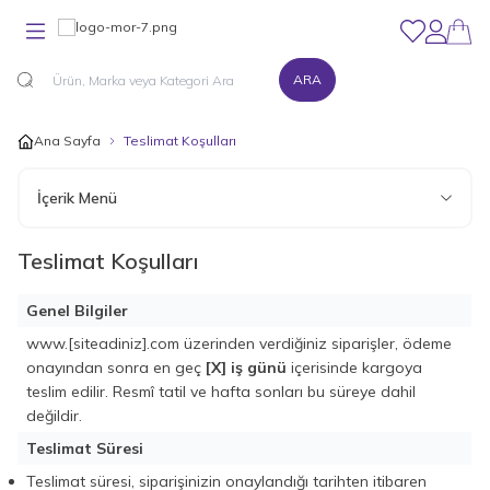
Favorilerim
Hesabım
ARA
Ana Sayfa
Teslimat Koşulları
İçerik Menü
Teslimat Koşulları
Genel Bilgiler
www.[siteadiniz].com
üzerinden verdiğiniz siparişler, ödeme
onayından sonra en geç
[X] iş günü
içerisinde kargoya
teslim edilir. Resmî tatil ve hafta sonları bu süreye dahil
değildir.
Teslimat Süresi
Teslimat süresi, siparişinizin onaylandığı tarihten itibaren