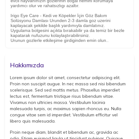
evcil hayvanınızın gozlerinin dogal nemini korumaya
yardımcı olur ve rahatsızlıgı azaltır.
Irigo Eye Care - Kedi ve Köpekler İçin Göz Bakım
Solüsyonu Damlası Urunden 2-3 damla goz uzerini
kaplayacak şekilde başlık yardımıyla damlatınız.
Uygulama bolgesini açıkta bırakabilir ya da temiz bir bezle
kapatarak nufuzunu kolaylaştırabilirsiniz.
Urunun gozlerle etkileşime girdiginden emin olun..
Hakkımızda
Lorem ipsum dolor sit amet, consectetur adipiscing elit.
Proin non suscipit augue. In nec massa sed nisi bibendum
scelerisque. Sed sed mattis metus. Phasellus imperdiet
lectus est, fermentum tristique risus bibendum vitae.
Vivamus non ultricies massa. Vestibulum lacinia
malesuada turpis, ac maximus sapien rhoncus eu. Nulla
congue vitae sem id imperdiet. Vestibulum efficitur vel
libero quis malesuada.
Proin neque diam, blandit et bibendum ac, gravida ac
odio. Etiam euismod ligula ut tincidunt pulvinar. Quisque