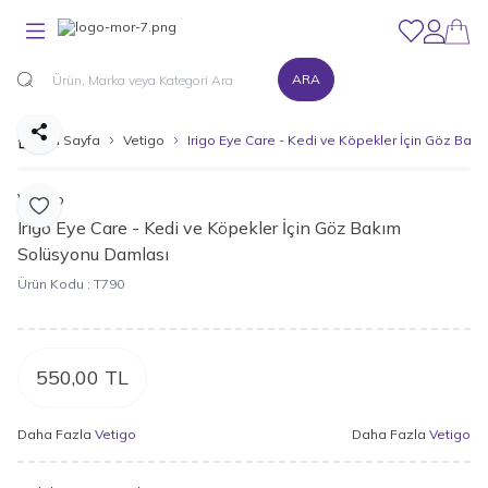
Favorilerim
Hesabım
ARA
Paylaş
Ana Sayfa
Vetigo
Irigo Eye Care - Kedi ve Köpekler İçin Göz Ba
Vetigo
Favoriye Ekle
Irigo Eye Care - Kedi ve Köpekler İçin Göz Bakım
Solüsyonu Damlası
Ürün Kodu :
T790
550,00
TL
Daha Fazla
Vetigo
Daha Fazla
Vetigo