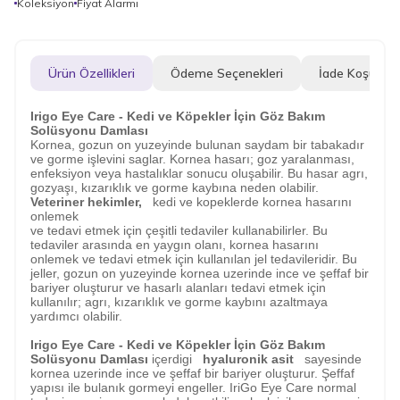
Koleksiyon
Fiyat Alarmı
Ürün Özellikleri
Ödeme Seçenekleri
İade Koşulları
Irigo Eye Care - Kedi ve Köpekler İçin Göz Bakım
Solüsyonu Damlası
Kornea, gozun on yuzeyinde bulunan saydam bir tabakadır
ve gorme işlevini saglar. Kornea hasarı; goz yaralanması,
enfeksiyon veya hastalıklar sonucu oluşabilir. Bu hasar agrı,
gozyaşı, kızarıklık ve gorme kaybına neden olabilir.
Veteriner hekimler,
kedi ve kopeklerde kornea hasarını
onlemek
ve tedavi etmek için çeşitli tedaviler kullanabilirler. Bu
tedaviler arasında en yaygın olanı, kornea hasarını
onlemek ve tedavi etmek için kullanılan jel tedavileridir. Bu
jeller, gozun on yuzeyinde kornea uzerinde ince ve şeffaf bir
bariyer oluşturur ve hasarlı alanları tedavi etmek için
kullanılır; agrı, kızarıklık ve gorme kaybını azaltmaya
yardımcı olabilir.
Irigo Eye Care - Kedi ve Köpekler İçin Göz Bakım
Solüsyonu Damlası
içerdigi
hyaluronik asit
sayesinde
kornea uzerinde ince ve şeffaf bir bariyer oluşturur. Şeffaf
yapısı ile bulanık gormeyi engeller. IriGo Eye Care normal