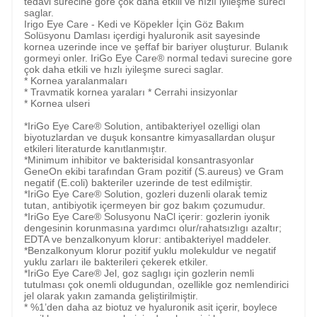
tedavi surecine gore çok daha etkili ve hızlı iyileşme sureci
saglar.
Irigo Eye Care - Kedi ve Köpekler İçin Göz Bakım
Solüsyonu Damlası içerdigi hyaluronik asit sayesinde
kornea uzerinde ince ve şeffaf bir bariyer oluşturur. Bulanık
gormeyi onler. IriGo Eye Care® normal tedavi surecine gore
çok daha etkili ve hızlı iyileşme sureci saglar.
* Kornea yaralanmaları
* Travmatik kornea yaraları * Cerrahi insizyonlar
* Kornea ulseri
*IriGo Eye Care® Solution, antibakteriyel ozelligi olan
biyotuzlardan ve duşuk konsantre kimyasallardan oluşur
etkileri literaturde kanıtlanmıştır.
*Minimum inhibitor ve bakterisidal konsantrasyonlar
GeneOn ekibi tarafından Gram pozitif (S.aureus) ve Gram
negatif (E.coli) bakteriler uzerinde de test edilmiştir.
*IriGo Eye Care® Solution, gozleri duzenli olarak temiz
tutan, antibiyotik içermeyen bir goz bakım çozumudur.
*IriGo Eye Care® Solusyonu NaCl içerir: gozlerin iyonik
dengesinin korunmasına yardımcı olur/rahatsızlıgı azaltır;
EDTA ve benzalkonyum klorur: antibakteriyel maddeler.
*Benzalkonyum klorur pozitif yuklu molekuldur ve negatif
yuklu zarları ile bakterileri çekerek etkiler.
*IriGo Eye Care® Jel, goz saglıgı için gozlerin nemli
tutulması çok onemli oldugundan, ozellikle goz nemlendirici
jel olarak yakın zamanda geliştirilmiştir.
* %1’den daha az biotuz ve hyaluronik asit içerir, boylece